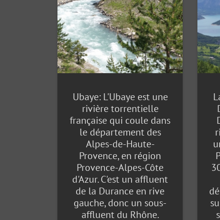
Ubaye: L'Ubaye est une
L
rivière torrentielle
française qui coule dans
le département des
r
Alpes-de-Haute-
u
Provence, en région
P
Provence-Alpes-Côte
30
d'Azur. C'est un affluent
de la Durance en rive
dé
gauche, donc un sous-
su
affluent du Rhône.
s